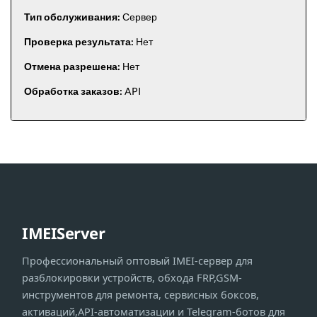
Тип обслуживания:
Сервер
Проверка результата:
Нет
Отмена разрешена:
Нет
Обработка заказов:
API
IMEIServer
Профессиональный оптовый IMEI-сервер для
разблокировки устройств, обхода FRP,GSM-
инструментов для ремонта, сервисных боксов,
активаций,API-автоматизации и Telegram-ботов для